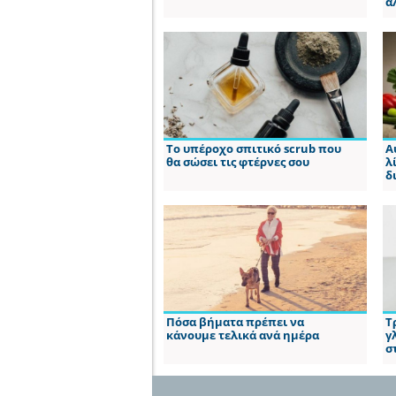
ά
Το υπέροχο σπιτικό scrub που
Α
θα σώσει τις φτέρνες σου
λ
δ
Πόσα βήματα πρέπει να
Τ
κάνουμε τελικά ανά ημέρα
γ
σ