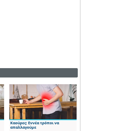
Καούρες: Εννέα τρόποι να
απαλλαγούμε