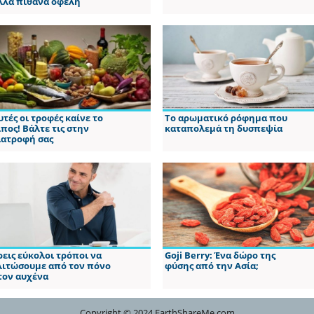
λλα πιθανά οφέλη
υτές οι τροφές καίνε το
Το αρωματικό ρόφημα που
ίπος! Βάλτε τις στην
καταπολεμά τη δυσπεψία
ιατροφή σας
ρεις εύκολοι τρόποι να
Goji Berry: Ένα δώρο της
λιτώσουμε από τον πόνο
φύσης από την Ασία;
τον αυχένα
Copyright © 2024 EarthShareMe.com