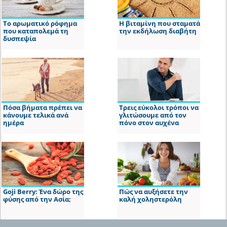
Το αρωματικό ρόφημα
Η βιταμίνη που σταματά
που καταπολεμά τη
την εκδήλωση διαβήτη
δυσπεψία
Πόσα βήματα πρέπει να
Τρεις εύκολοι τρόποι να
κάνουμε τελικά ανά
γλιτώσουμε από τον
ημέρα
πόνο στον αυχένα
Goji Berry: Ένα δώρο της
Πώς να αυξήσετε την
φύσης από την Ασία;
καλή χοληστερόλη