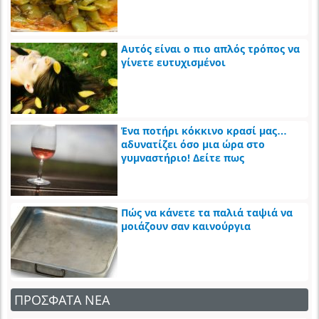
Αυτός είναι ο πιο απλός τρόπος να
γίνετε ευτυχισμένοι
Ένα ποτήρι κόκκινο κρασί μας…
αδυνατίζει όσο μια ώρα στο
γυμναστήριο! Δείτε πως
Πώς να κάνετε τα παλιά ταψιά να
μοιάζουν σαν καινούργια
ΠΡΟΣΦΑΤΑ ΝΕΑ