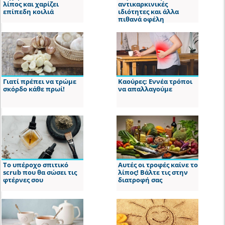
λίπος και χαρίζει
αντικαρκινικές
επίπεδη κοιλιά
ιδιότητες και άλλα
πιθανά οφέλη
Γιατί πρέπει να τρώμε
Καούρες: Εννέα τρόποι
σκόρδο κάθε πρωί!
να απαλλαγούμε
Το υπέροχο σπιτικό
Αυτές οι τροφές καίνε το
scrub που θα σώσει τις
λίπος! Βάλτε τις στην
φτέρνες σου
διατροφή σας