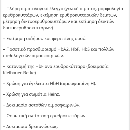
– Πλήρη αιματολογικό έλεγχο (γενική αίματος, μορφολογία
ερυθροκυττάρων, εκτίμηση ερυθροκυτταρικών δεικτών,
μέτρηση δικτυοερυθροκυττάρων και εκτίμηση δεικτών
δικτυοερυθροκυττάρων).
– Εκτίμηση σιδήρου και φεριττίνης ορού.
– Ποσοτικό προσδιορισμό HbA2, HbF, HbS και πολλών
παθολογικών αιμοσφαιρινών.
– Κατανομή της HbF ανά ερυθροκύτταρο (δοκιμασία
Kleihauer-Betke).
– Χρώση για έγκλειστα HbH (αιμοσφαιρίνη H).
– Χρώση για σωμάτια Heinz.
– Δοκιμασία ασταθών αιμοσφαιρινών.
– Ωσμωτική αντίσταση ερυθροκυττάρων.
– Δοκιμασία δρεπανώσεως.