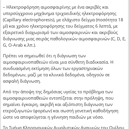
– Ηλεκτροφόρηση αιμοσφαιρίνης με ένα ακριβές και
υπερσύγχρονο μηχάνημα τριχοειδικής ηλεκτροφόρησης
(Capillary electrophoresis), με ελάχιστο δείγμα (ποσότητα 18
μl) και χρόνο ηλεκτροφόρησης του δείγματος 6 λεπτά, με
εξαιρετικό διαχωρισμό των αιμοσφαιρινών και ακριβούς
διάγνωσης μιας σειράς παθολογικών αιμοσφαιρινών (C, D, E,
G, O-Arab κ.λπ.).
Πρέπει να σημειωθεί ότι η διάγνωση των
αιμοσφαιρινοπαθειών είναι μια σύνθετη διαδικασία. Η
συνδυασμένη εκτίμηση όλων των εργαστηριακών
δεδομένων, μαζί με τα κλινικά δεδομένα, οδηγούν σε
ασφαλή διάγνωση.
Από την άποψη της δημόσιας υγείας το πρόβλημα των
αιμοσφαιρινοπαθειών εντοπίζεται στην πρόληψη, που
σημαίνει έγκαιρη, ακριβή και αξιόπιστη διάγνωση των
ετεροζυγωτών (φορέων) και σωστή γενετική καθοδήγηση
ώστε να αποφεύγεται η γέννηση παιδιών με νόσο.
Το Τμήμα Κληρονομικών Αιμολυτικών Αναιμιών του Ομίλου