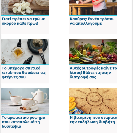
Γιατί πρέπει να τρώμε
Καούρες: Εννέα τρόποι
σκόρδο κάθε πρωί!
να απαλλαγούμε
Το υπέροχο σπιτικό
Αυτές οι τροφές καίνε το
scrub που θα σώσει τις
λίπος! Βάλτε τις στην
φτέρνες σου
διατροφή σας
Το αρωματικό ρόφημα
Η βιταμίνη που σταματά
που καταπολεμά τη
την εκδήλωση διαβήτη
δυσπεψία