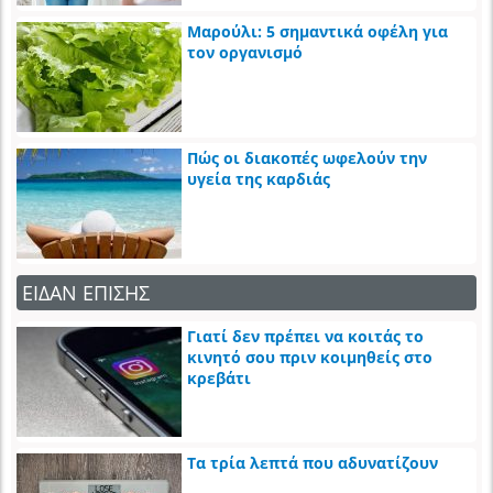
Μαρούλι: 5 σημαντικά οφέλη για
τον οργανισμό
Πώς οι διακοπές ωφελούν την
υγεία της καρδιάς
ΕΙΔΑΝ ΕΠΙΣΗΣ
Γιατί δεν πρέπει να κοιτάς το
κινητό σου πριν κοιμηθείς στο
κρεβάτι
Τα τρία λεπτά που αδυνατίζουν