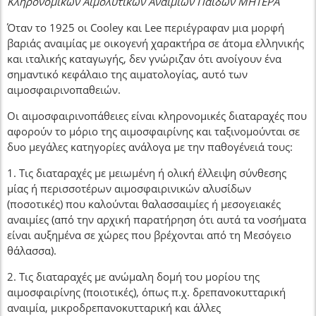
Κληρονομικών Αιμολυτικών Αναιμιών Παίδων ΜΗΤΕΡΑ
Όταν το 1925 οι Cooley και Lee περιέγραφαν μια μορφή
βαριάς αναιμίας με οικογενή χαρακτήρα σε άτομα ελληνικής
και ιταλικής καταγωγής, δεν γνώριζαν ότι ανοίγουν ένα
σημαντικό κεφάλαιο της αιματολογίας, αυτό των
αιμοσφαιρινοπαθειών.
Οι αιμοσφαιρινοπάθειες είναι κληρονομικές διαταραχές που
αφορούν το μόριο της αιμοσφαιρίνης και ταξινομούνται σε
δυο μεγάλες κατηγορίες ανάλογα με την παθογένειά τους:
1. Τις διαταραχές με μειωμένη ή ολική έλλειψη σύνθεσης
μίας ή περισσοτέρων αιμοσφαιρινικών αλυσίδων
(ποσοτικές) που καλούνται θαλασσαιμίες ή μεσογειακές
αναιμίες (από την αρχική παρατήρηση ότι αυτά τα νοσήματα
είναι αυξημένα σε χώρες που βρέχονται από τη Μεσόγειο
θάλασσα).
2. Τις διαταραχές με ανώμαλη δομή του μορίου της
αιμοσφαιρίνης (ποιοτικές), όπως π.χ. δρεπανοκυτταρική
αναιμία, μικροδρεπανοκυτταρική και άλλες