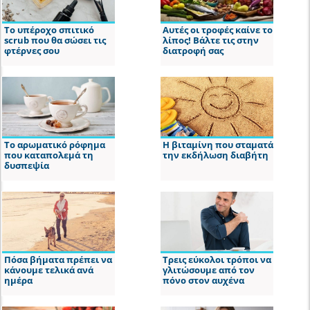
Το υπέροχο σπιτικό
Αυτές οι τροφές καίνε το
scrub που θα σώσει τις
λίπος! Βάλτε τις στην
φτέρνες σου
διατροφή σας
Το αρωματικό ρόφημα
Η βιταμίνη που σταματά
που καταπολεμά τη
την εκδήλωση διαβήτη
δυσπεψία
Πόσα βήματα πρέπει να
Τρεις εύκολοι τρόποι να
κάνουμε τελικά ανά
γλιτώσουμε από τον
ημέρα
πόνο στον αυχένα