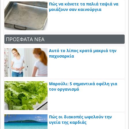
Πώς να κάνετε τα παλιά ταψιά να
μοιάζουν σαν καινούργια
ΠΡΟΣΦΑΤΑ ΝΕΑ
Αυτό το λίπος κρατά μακριά την
παχυσαρκία
Μαρούλι: 5 σημαντικά οφέλη για
τον οργανισμό
Πώς οι διακοπές ωφελούν την
υγεία της καρδιάς