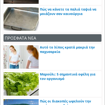
Πώς να κάνετε τα παλιά ταψιά να
μοιάζουν σαν καινούργια
ΠΡΟΣΦΑΤΑ ΝΕΑ
Αυτό το λίπος κρατά μακριά την
παχυσαρκία
Μαρούλι: 5 σημαντικά οφέλη για
τον οργανισμό
Πώς οι διακοπές ωφελούν την