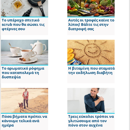
Το υπέροχο σπιτικό
Αυτές οι τροφές καίνε το
scrub που θα σώσει τις
λίπος! Βάλτε τις στην
φτέρνες σου
διατροφή σας
Το αρωματικό ρόφημα
Η βιταμίνη που σταματά
που καταπολεμά τη
την εκδήλωση διαβήτη
δυσπεψία
Πόσα βήματα πρέπει να
Τρεις εύκολοι τρόποι να
κάνουμε τελικά ανά
γλιτώσουμε από τον
ημέρα
πόνο στον αυχένα