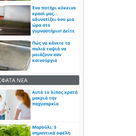
Ένα ποτήρι κόκκινο
κρασί μας…
αδυνατίζει όσο μια
ώρα στο
γυμναστήριο! Δείτε
πως
Πώς να κάνετε τα
παλιά ταψιά να
μοιάζουν σαν
καινούργια
ΣΦΑΤΑ ΝΕΑ
Αυτό το λίπος κρατά
μακριά την
παχυσαρκία
Μαρούλι: 5
σημαντικά οφέλη