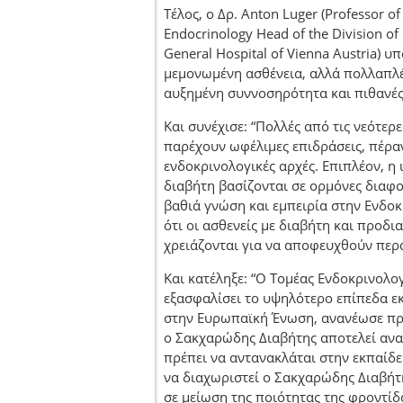
Τέλος, ο Δρ. Anton Luger (Professor of
Endocrinology Head of the Division o
General Hospital of Vienna Austria) 
μεμονωμένη ασθένεια, αλλά πολλαπλές
αυξημένη συννοσηρότητα και πιθανές
Και συνέχισε: “Πολλές από τις νεότερ
παρέχουν ωφέλιμες επιδράσεις, πέραν
ενδοκρινολογικές αρχές. Επιπλέον, η 
διαβήτη βασίζονται σε ορμόνες διαφο
βαθιά γνώση και εμπειρία στην Ενδοκ
ότι οι ασθενείς με διαβήτη και προδ
χρειάζονται για να αποφευχθούν περα
Και κατέληξε: “Ο Τομέας Ενδοκρινολο
εξασφαλίσει το υψηλότερο επίπεδα εκ
στην Ευρωπαϊκή Ένωση, ανανέωσε πρ
ο Σακχαρώδης Διαβήτης αποτελεί ανα
πρέπει να αντανακλάται στην εκπαίδ
να διαχωριστεί ο Σακχαρώδης Διαβήτ
σε μείωση της ποιότητας της φροντίδ