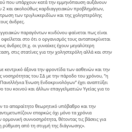
σμού που υπάρχουν κατά την εμμηνόπαυση αυξάνουν
ου 2 και ακολούθως καρδιαγγειακών προβλημάτων,
ντρωση των τριγλυκεριδίων και της χοληστερόλης
τους άνδρες.
αγγειακών παραγόντων κινδύνου φαίνεται πως είναι
 οφείλεται στο ότι ο οργανισμός τους ανταποκρίνεται
υς άνδρες (π.χ. οι γυναίκες έχουν μεγαλύτερη
αση, στις στατίνες για την χοληστερόλη αλλά και στην
 με κεντρικό άξονα την φροντίδα των ασθενών και την
ς νοσηρότητας του ΣΔ με την πάροδο του χρόνου, ”η
– Πανελλήνια Ένωση Ενδοκρινολόγων” έχει αναπτύξει
 του κοινού και άλλων επαγγελματιών Υγείας για το
υν το απαραίτητο θεωρητικό υπόβαθρο και την
 αντιμετωπίζουν επαρκώς όχι μόνο τα χρόνια
ν ορμονική συννοσηρότητα, θέτοντας τις βάσεις για
η ρύθμιση από τη στιγμή της διάγνωσης».