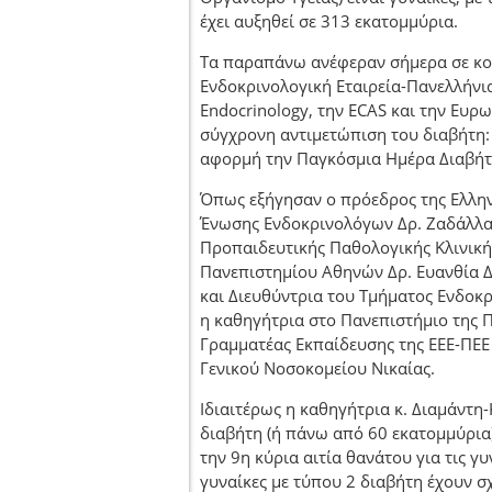
έχει αυξηθεί σε 313 εκατομμύρια.
Τα παραπάνω ανέφεραν σήμερα σε κοι
Ενδοκρινολογική Εταιρεία-Πανελλήνι
Endocrinology, την ECAS και την Ευρ
σύγχρονη αντιμετώπιση του διαβήτη
αφορμή την Παγκόσμια Ημέρα Διαβήτη 
Όπως εξήγησαν ο πρόεδρος της Ελλην
Ένωσης Ενδοκρινολόγων Δρ. Ζαδάλλα
Προπαιδευτικής Παθολογικής Κλινική
Πανεπιστημίου Αθηνών Δρ. Ευανθία Δ
και Διευθύντρια του Τμήματος Ενδοκρ
η καθηγήτρια στο Πανεπιστήμιο της Πε
Γραμματέας Εκπαίδευσης της ΕΕΕ-ΠΕΕ
Γενικού Νοσοκομείου Νικαίας.
Ιδιαιτέρως η καθηγήτρια κ. Διαμάντη-
διαβήτη (ή πάνω από 60 εκατομμύρια)
την 9η κύρια αιτία θανάτου για τις γ
γυναίκες με τύπου 2 διαβήτη έχουν σ