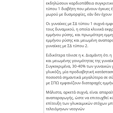
εκδηλώσουν καρδιοπάθεια συγκριτικά μ
τύπου 1 διαβήτη που μένουν έγκυες 
μωρού με δυσμορφίες, εάν δεν έχουν
Οι γυναίκες με ΣΔ τύπου 1 συχνά εμ
τους δυναμικού, η οποία κλινικά εκφ
εμμήνου ρύσης, και πρωιμότερη εμμην
εμμήνου ρύσης και μειωμένη αναπαρα
γυναίκες με ΣΔ τύπου 2.
Ειδικότερα τόνισε η κ. Διαμάντη ότ
και μειωμένης γονιμότητας της γυνα
Συγκεκριμένα, 30-40% των γυναικών
γλυκόζη, μία προδιαβητική κατάστασ
ποσοστά σημαντικά μεγαλύτερα σε σύγ
με ΣΠΩ εμφανίζουν διαταραχές εμμήν
Μάλιστα, αρκετά συχνά, είναι απαρ
αναπαραγωγής, ώστε να επιτευχθεί κ
επίτευξη των γλυκαιμικών στόχων μπ
τελειόμηνων νεογνών