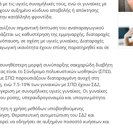
ε τις υγιείς συνομήλικές τους, ενώ οι γυναίκες με
έχουν αυξημένο κίνδυνο αποβολής ή απόκτησης
 την κατάλληλη φροντίδα.
φανίζουν σημαντική έκπτωση του αναπαραγωγικού
ράζεται ως καθυστέρηση της εμμηναρχής, διαταραχές
όπαυση, σε σχέση με υγιείς γυναίκες. Διαταραχές
γωγική ικανότητα έχουν επίσης παρατηρηθεί και σε
ι η συνηθέστερη μορφή συνύπαρξης σακχαρώδη διαβήτη
ίκας είναι το Σύνδρομο πολυκυστικών ωοθηκών (ΣΠΩ).
 με ΣΠΩ παρουσιάζουν διαταραγμένη ανοχή στη
η, ενώ 7.5-10% των γυναικών με ΣΠΩ έχουν ΣΔ2,
κριση με συνομήλικες υγιείς γυναίκες. Οι γυναίκες
ου ρύσης, υπερανδρογοναιμία και υπογονιμότητα.
αίτητη η χρήση μεθόδων υποβοηθούμενης
ύηση. Θεραπευτική αντιμετώπιση του ΣΔ2 και
ορεί να οδηγήσει σε αυξημένο ποσοστό κυήσεων και