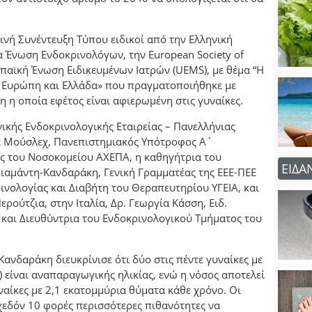
νή Συνέντευξη Τύπου ειδικοί από την Ελληνική
α Ένωση Ενδοκρινολόγων, την European Society of
ωπαϊκή Ένωση Ειδικευμένων Ιατρών (UEMS), με θέμα “Η
: Ευρώπη και Ελλάδα» που πραγματοποιήθηκε με
η οποία εφέτος είναι αφιερωμένη στις γυναίκες.
ικής Ενδοκρινολογικής Εταιρείας – Πανελλήνιας
 Μούσλεχ, Πανεπιστημιακός Υπότροφος Α΄
ς του Νοσοκομείου ΑΧΕΠΑ, η καθηγήτρια του
ΕΙΔΑ
ιαμάντη-Κανδαράκη, Γενική Γραμματέας της ΕΕΕ-ΠΕΕ
ινολογίας και Διαβήτη του Θεραπευτηρίου ΥΓΕΙΑ, και
ρούτζια, στην Ιταλία, Δρ. Γεωργία Κάσση, Ειδ.
 και Διευθύντρια του Ενδοκρινολογικού Τμήματος του
Κανδαράκη διευκρίνισε ότι δύο στις πέντε γυναίκες με
 είναι αναπαραγωγικής ηλικίας, ενώ η νόσος αποτελεί
υναίκες με 2,1 εκατομμύρια θύματα κάθε χρόνο. Οι
χεδόν 10 φορές περισσότερες πιθανότητες να