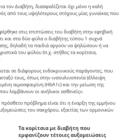
ια τον Διαβήτη, διασφαλίζεται όχι μόνο η καλή
ενός από τους υψηλότερους στόχους μίας γυναίκας που
φέρθηκε στις επιπτώσεις του διαβήτη στην εφηβική
 ότι και στα δύο φύλα ο διαβήτης τύπου 1 συχνά
ωσης, δηλαδή τα παιδιά αργούν να ψηλώσουν ή να
στικά του φύλου (π.χ. στήθος τα κορίτσια,
.
λεται σε διάφορους ενδοκρινικούς παράγοντες, που
εταξύ τους, όπως στην ινσουλινοπενία (έλλειψη
ωμένη αιμοσφαιρίνη (HbA1c) και την μείωση της
που λαμβάνουν οι ανήλικοι ασθενείς».
, πρόσθετο πρόβλημα είναι ότι η έναρξη της εμμήνου
υξομειώσεις του σακχάρου, εξαιτίας των ορμονικών
Τα κορίτσια με διαβήτη που
εμφανίζουν τέτοιες αυξομειώσεις