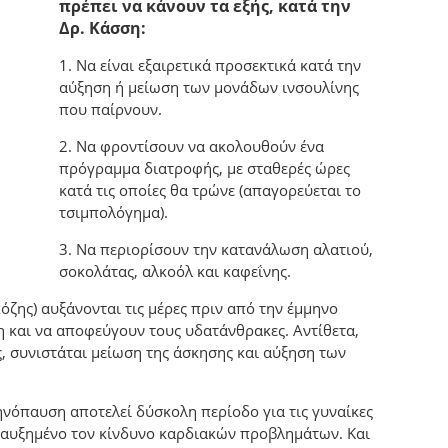
πρέπει να κάνουν τα εξής, κατά την
Δρ. Κάσση:
1. Να είναι εξαιρετικά προσεκτικά κατά την
αύξηση ή μείωση των μονάδων ινσουλίνης
που παίρνουν.
2. Να φροντίσουν να ακολουθούν ένα
πρόγραμμα διατροφής, με σταθερές ώρες
κατά τις οποίες θα τρώνε (απαγορεύεται το
τσιμπολόγημα).
3. Να περιορίσουν την κατανάλωση αλατιού,
σοκολάτας, αλκοόλ και καφεΐνης.
όζης) αυξάνονται τις μέρες πριν από την έμμηνο
η και να αποφεύγουν τους υδατάνθρακες. Αντίθετα,
ς, συνιστάται μείωση της άσκησης και αύξηση των
μηνόπαυση αποτελεί δύσκολη περίοδο για τις γυναίκες
ε αυξημένο τον κίνδυνο καρδιακών προβλημάτων. Και