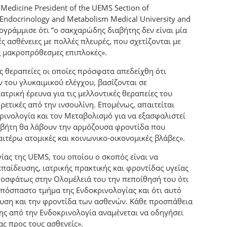
 Medicine President of the UEMS Section of
f Endocrinology and Metabolism Medical University and
υπογράμμισε ότι “ο σακχαρώδης διαβήτης δεν είναι μία
 ασθένειες με πολλές πλευρές, που σχετίζονται με
 μακροπρόθεσμες επιπλοκές».
ες θεραπείες οι οποίες πρόσφατα απεδείχθη ότι
 του γλυκαιμικού ελέγχου, βασίζονται σε
ιατρική έρευνα για τις μελλοντικές θεραπείες του
ρετικές από την ινσουλίνη. Επομένως, απαιτείται
ρινολογία και τον Μεταβολισμό για να εξασφαλιστεί
ιαβήτη θα λάβουν την αρμόζουσα φροντίδα που
ιτέρω ατομικές και κοινωνικο-οικονομικές βλάβες».
γίας της UEMS, του οποίου ο σκοπός είναι να
παίδευσης, ιατρικής πρακτικής και φροντίδας υγείας
οσφάτως στην Ολομέλειά του την πεποίθησή του ότι
πόσπαστο τμήμα της Ενδοκρινολογίας και ότι αυτό
ευση και την φροντίδα των ασθενών. Κάθε προσπάθεια
ης από την Ενδοκρινολογία αναμένεται να οδηγήσει
ας προς τους ασθενείς».