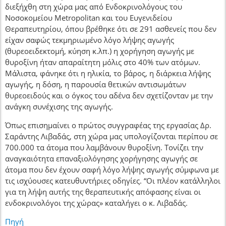
διεξήχθη στη χώρα μας από Ενδοκρινολόγους του
Νοσοκομείου Metropolitan και του Ευγενιδείου
Θεραπευτηρίου, όπου βρέθηκε ότι σε 291 ασθενείς που δεν
είχαν σαφώς τεκμηριωμένο λόγο λήψης αγωγής
(θυρεοειδεκτομή, κύηση κ.λπ.) η χορήγηση αγωγής με
θυροξίνη ήταν απαραίτητη μόλις στο 40% των ατόμων.
Μάλιστα, φάνηκε ότι η ηλικία, το βάρος, η διάρκεια λήψης
αγωγής, η δόση, η παρουσία θετικών αντισωμάτων
θυρεοειδούς και ο όγκος του αδένα δεν σχετίζονταν με την
ανάγκη συνέχισης της αγωγής.
Όπως επισημαίνει ο πρώτος συγγραφέας της εργασίας Δρ.
Σαράντης Λιβαδάς, στη χώρα μας υπολογίζονται περίπου σε
700.000 τα άτομα που λαμβάνουν θυροξίνη. Τονίζει την
αναγκαιότητα επαναξιολόγησης χορήγησης αγωγής σε
άτομα που δεν έχουν σαφή λόγο λήψης αγωγής σύμφωνα με
τις ισχύουσες κατευθυντήριες οδηγίες. “Οι πλέον κατάλληλοι
για τη λήψη αυτής της θεραπευτικής απόφασης είναι οι
ενδοκρινολόγοι της χώρας» καταλήγει ο κ. Λιβαδάς.
Πηγή