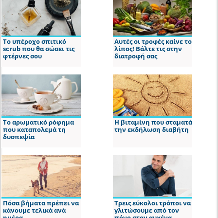
Το υπέροχο σπιτικό
Αυτές οι τροφές καίνε το
scrub που θα σώσει τις
λίπος! Βάλτε τις στην
φτέρνες σου
διατροφή σας
Το αρωματικό ρόφημα
Η βιταμίνη που σταματά
που καταπολεμά τη
την εκδήλωση διαβήτη
δυσπεψία
Πόσα βήματα πρέπει να
Τρεις εύκολοι τρόποι να
κάνουμε τελικά ανά
γλιτώσουμε από τον
ημέρα
πόνο στον αυχένα