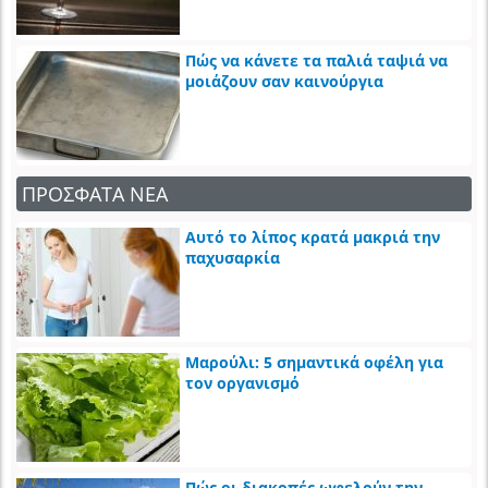
Πώς να κάνετε τα παλιά ταψιά να
μοιάζουν σαν καινούργια
ΠΡΟΣΦΑΤΑ ΝΕΑ
Αυτό το λίπος κρατά μακριά την
παχυσαρκία
Μαρούλι: 5 σημαντικά οφέλη για
τον οργανισμό
Πώς οι διακοπές ωφελούν την