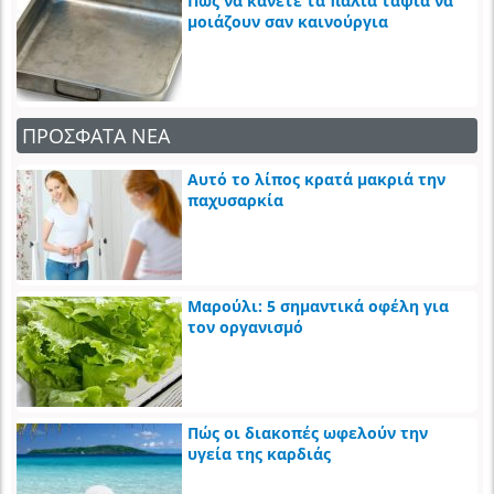
Πώς να κάνετε τα παλιά ταψιά να
μοιάζουν σαν καινούργια
ΠΡΟΣΦΑΤΑ ΝΕΑ
Αυτό το λίπος κρατά μακριά την
παχυσαρκία
Μαρούλι: 5 σημαντικά οφέλη για
τον οργανισμό
Πώς οι διακοπές ωφελούν την
υγεία της καρδιάς