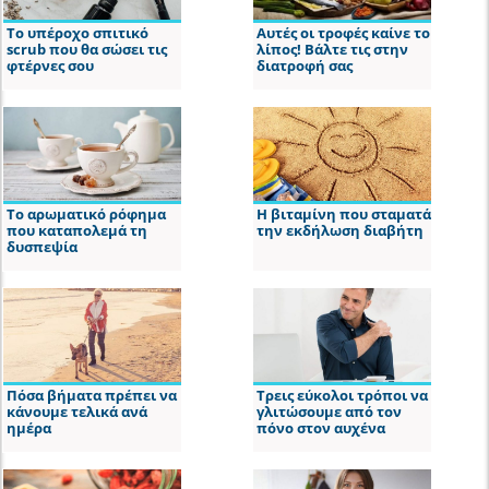
Το υπέροχο σπιτικό
Αυτές οι τροφές καίνε το
scrub που θα σώσει τις
λίπος! Βάλτε τις στην
φτέρνες σου
διατροφή σας
Το αρωματικό ρόφημα
Η βιταμίνη που σταματά
που καταπολεμά τη
την εκδήλωση διαβήτη
δυσπεψία
Πόσα βήματα πρέπει να
Τρεις εύκολοι τρόποι να
κάνουμε τελικά ανά
γλιτώσουμε από τον
ημέρα
πόνο στον αυχένα