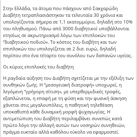
Στην Ελλάδα, τα άτομα που πάσχουν από Σακχαρώδη
Διαβήτη τετραπλασιάστηκαν τα τελευταία 30 χρόνια και
υπολογίζονται σήμερα σε 1,1 εκατομμύριο, δηλαδή στο 10%
του πληθυσμού. Πάνω από 3000 διαβητικοί υποβάλλονται
ετησίως σε ακρωτηριασμό λόγω των επιπλοκών του
“διαβητικού ποδιού». Το κόστος του διαβήτη και των
επιπλοκών του υπολογίζεται σε 2 δισ. ευρώ, δηλαδή
περίπου στο ένα τέταρτο του συνόλου των δαπανών υγείας.
Οι κύριες επιπλοκές του διαβήτη
Η ραγδαία αύξηση του Διαβήτη σχετίζεται με την εξέλιξη των
συνθηκών ζωής. Η “μεσογειακή διατροφή» υποχωρεί, η
λεγόμενη “γρήγορη σίτιση», με υπερθερμιδικές τροφές,
εξαπλώνεται, η επαφή με τη φύση και την φυσική άσκηση
χάνεται στις μεγαλουπόλεις, η παθητική τηλεθέαση
υποκαθιστά κάθε δυναμική μορφή ψυχαγωγίας. Η
αντιμετώπιση του Διαβήτη περιλαμβάνει συνεπώς κατά
πρώτο λόγο την αλλαγή αυτών των νοσηρών συνηθειών,
πράγμα ευκταίο αλλά καθόλου εύκολο να εφαρμοστεί.