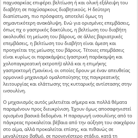
παχυσαρκίας επιφέρει βελτίωση ή και ολική εξάλειψη του
διαβήτη σε παχύσαρκους διαβητικούς. Η δεύτερη
διαπίστωση, πιο πρόσφατη, αποτελεί όμως τη
σημαντικότερη ανακάλυψη. Ενώ για ορισμένες επεμβάσεις,
όπως πχ ο γαστρικός δακτύλιος, η βελτίωση του διαβήτη
ακολουθεί τη μείωση του βάρους, σε άλλες βαριατρικές
επεμβάσεις, η βελτίωση του διαβήτη είναι άμεση και
προηγείται της μείωσης του βάρους. Τέτοιες επεμβάσεις
είναι κυρίως οι παρακάμψεις (γαστρική παράκαμψη και
χολοπαγκρεατική εκτροπή) αλλά και η επιμήκης
γαστρεκτομή (“μανίκι»), οι οποίες δρουν με έναν απευθείας
ορμονικό μηχανισμό ομαλοποίησης της παγκρεατικής
λειτουργίας και ελάττωσης της κυτταρικής αντίστασης στην
ινσουλίνη.
Ο μηχανισμός αυτός μελετιέται σήμερα και πολλά θέματα
παραμένουν προς διευκρίνιση. Έχουν όμως αποσαφηνιστεί
ορισμένα βασικά δεδομένα. Η παραγωγή ινσουλίνης από το
πάγκρεας προκαλείται βέβαια από την αύξηση του σακχάρου
στο αίμα, αλλά προκαλείται επίσης, και πιθανώς σε
μεγαλύτερο βαθμό, σε προγενέστερο στάδιο, κατά τη