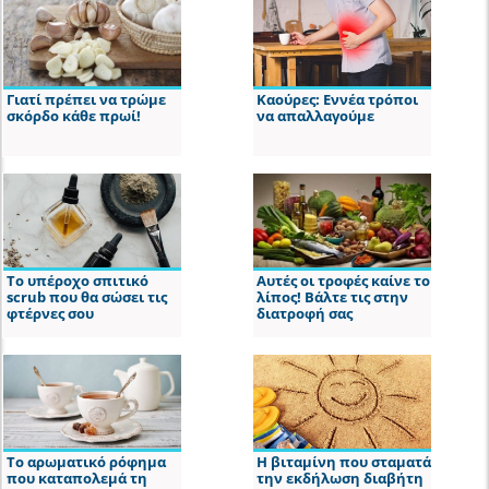
Γιατί πρέπει να τρώμε
Καούρες: Εννέα τρόποι
σκόρδο κάθε πρωί!
να απαλλαγούμε
Το υπέροχο σπιτικό
Αυτές οι τροφές καίνε το
scrub που θα σώσει τις
λίπος! Βάλτε τις στην
φτέρνες σου
διατροφή σας
Το αρωματικό ρόφημα
Η βιταμίνη που σταματά
που καταπολεμά τη
την εκδήλωση διαβήτη