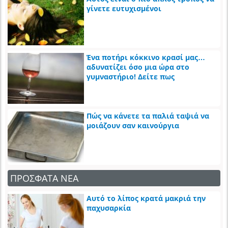
γίνετε ευτυχισμένοι
Ένα ποτήρι κόκκινο κρασί μας…
αδυνατίζει όσο μια ώρα στο
γυμναστήριο! Δείτε πως
Πώς να κάνετε τα παλιά ταψιά να
μοιάζουν σαν καινούργια
ΠΡΟΣΦΑΤΑ ΝΕΑ
Αυτό το λίπος κρατά μακριά την
παχυσαρκία