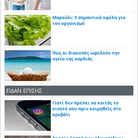
Μαρούλι: 5 σημαντικά οφέλη για
τον οργανισμό
Πώς οι διακοπές ωφελούν την
υγεία της καρδιάς
ΕΙΔΑΝ ΕΠΙΣΗΣ
Γιατί δεν πρέπει να κοιτάς το
κινητό σου πριν κοιμηθείς στο
κρεβάτι