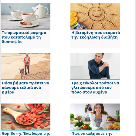
Το αρωματικό ρόφημα
Η βιταμίνη που σταματά
που καταπολεμά τη
την εκδήλωση διαβήτη
δυσπεψία
Πόσα βήματα πρέπει να
Τρεις εύκολοι τρόποι να
κάνουμε τελικά ανά
γλιτώσουμε από τον
ημέρα
πόνο στον αυχένα
Goji Berry: Ένα δώρο της
Πώς να αυξήσετε την