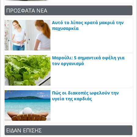
ΠΡΟΣΦΑΤΑ ΝΕΑ
Αυτό το λίπος κρατά μακριά την
παχυσαρκία
Μαρούλι: 5 σημαντικά οφέλη για
τον οργανισμό
Πώς οι διακοπές ωφελούν την
υγεία της καρδιάς
ΕΙΔΑΝ ΕΠΙΣΗΣ