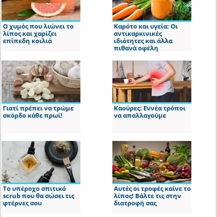
Ο χυμός που λιώνει το
Καρότο και υγεία: Οι
λίπος και χαρίζει
αντικαρκινικές
επίπεδη κοιλιά
ιδιότητες και άλλα
πιθανά οφέλη
Γιατί πρέπει να τρώμε
Καούρες: Εννέα τρόποι
σκόρδο κάθε πρωί!
να απαλλαγούμε
Το υπέροχο σπιτικό
Αυτές οι τροφές καίνε το
scrub που θα σώσει τις
λίπος! Βάλτε τις στην
φτέρνες σου
διατροφή σας