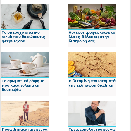
Το υπέροχο σπιτικό
Αυτές οι τροφές καίνε το
scrub που θα σώσει τις
λίπος! Βάλτε τις στην
φτέρνες σου
διατροφή σας
Το αρωματικό ρόφημα
Η βιταμίνη που σταματά
που καταπολεμά τη
την εκδήλωση διαβήτη
δυσπεψία
Πόσα βήματα πρέπει να
Τρεις εύκολοι τρόποι να