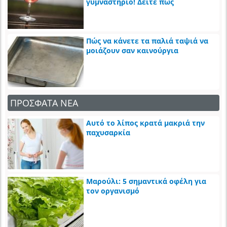
γυμναστήριο! Δείτε πως
Πώς να κάνετε τα παλιά ταψιά να
μοιάζουν σαν καινούργια
ΠΡΟΣΦΑΤΑ ΝΕΑ
Αυτό το λίπος κρατά μακριά την
παχυσαρκία
Μαρούλι: 5 σημαντικά οφέλη για
τον οργανισμό