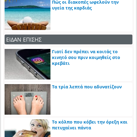
Πώς οι διακοπές ωφελούν την
υγεία της καρδιάς
ΕΙΔΑΝ ΕΠΙΣΗΣ
Γιατί δεν πρέπει να κοιτάς το
κινητό σου πριν κοιμηθείς στο
κρεβάτι
Τα τρία λεπτά που αδυνατίζουν
Το κόλπο που κόβει την όρεξη και
πετυχαίνει πάντα