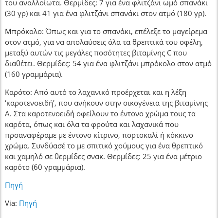
του αναλλοίωτα. Θερμίδες: 7 για ένα φλιτζάνι ωμό σπανάκι
(30 γρ) και 41 για ένα φλιτζάνι σπανάκι στον ατμό (180 γρ).
Μπρόκολο: Όπως και για το σπανάκι, επέλεξε το μαγείρεμα
στον ατμό, για να απολαύσεις όλα τα θρεπτικά του οφέλη,
μεταξύ αυτών τις μεγάλες ποσότητες βιταμίνης C που
διαθέτει. Θερμίδες: 54 για ένα φλιτζάνι μπρόκολο στον ατμό
(160 γραμμάρια).
Καρότο: Από αυτό το λαχανικό προέρχεται και η λέξη
‘καροτενοειδή’, που ανήκουν στην οικογένεια της βιταμίνης
Α. Στα καροτενοειδή οφείλουν το έντονο χρώμα τους τα
καρότα, όπως και όλα τα φρούτα και λαχανικά που
προαναφέραμε με έντονο κίτρινο, πορτοκαλί ή κόκκινο
χρώμα. Συνδύασέ το με σπιτικό χούμους για ένα θρεπτικό
και χαμηλό σε θερμίδες σνακ. Θερμίδες: 25 για ένα μέτριο
καρότο (60 γραμμάρια).
Πηγή
Via:
Πηγή