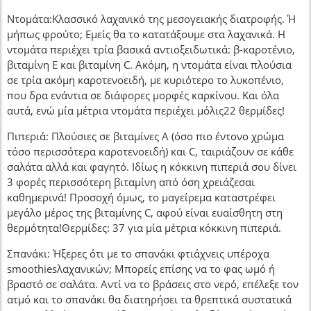
Ντομάτα:Κλασσικό λαχανικό της μεσογειακής διατροφής. Ή
μήπως φρούτο; Εμείς θα το κατατάξουμε στα λαχανικά. Η
ντομάτα περιέχει τρία βασικά αντιοξειδωτικά: β-καροτένιο,
βιταμίνη Ε και βιταμίνη C. Ακόμη, η ντομάτα είναι πλούσια
σε τρία ακόμη καροτενοειδή, με κυριότερο το λυκοπένιο,
που δρα ενάντια σε διάφορες μορφές καρκίνου. Και όλα
αυτά, ενώ μία μέτρια ντομάτα περιέχει μόλις22 θερμίδες!
Πιπεριά: Πλούσιες σε βιταμίνες Α (όσο πιο έντονο χρώμα
τόσο περισσότερα καροτενοειδή) και C, ταιριάζουν σε κάθε
σαλάτα αλλά και φαγητό. Ιδίως η κόκκινη πιπεριά σου δίνει
3 φορές περισσότερη βιταμίνη από όση χρειάζεσαι
καθημερινά! Προσοχή όμως, το μαγείρεμα καταστρέφει
μεγάλο μέρος της βιταμίνης C, αφού είναι ευαίσθητη στη
θερμότητα!Θερμίδες: 37 για μία μέτρια κόκκινη πιπεριά.
Σπανάκι: Ήξερες ότι με το σπανάκι φτιάχνεις υπέροχα
smoothiesλαχανικών; Μπορείς επίσης να το φας ωμό ή
βραστό σε σαλάτα. Αντί να το βράσεις στο νερό, επέλεξε τον
ατμό και το σπανάκι θα διατηρήσει τα θρεπτικά συστατικά