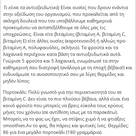
Τι είναι τα αντιοξειδωτικά;
Είναι ουσίες που δρουν ενάντια
στην οξείδωση του οργανισμού, που προκαλείται από τη
σκληρή δουλειά που τον υποβάλλουμε καθημερινά
προκειμένου να ανταπεξέλθουμε σε όλες μας τις
υποχρεώσεις. Είναι είτε βιταμίνες (βιταμίνη Α, βιταμίνη C,
βιταμίνη Ε) είτε άλλες ουσίες (καροτενοειδή ή αλλιώς προ-
βιταμίνη Α, πολυφαινόλες, σελήνιο). Τα φρούτα και τα
λαχανικά περιέχουν κατα βάση τα αντιοξειδωτικά αυτά.
Γνώρισε 5 φρούτα και 5 λαχανικά, ενωμάτωσέ τα στην
καθημερινή σου διατροφή (ανάλογα με τη εποχή βέβαια!) και
ενδυνάμωσε το ανοσοποιητικό σου με λίγες θερμίδες και
μηδέν λίπος:
Πορτοκάλι: Πολύ γνωστό για την περιεκτικοτητά του σε
βιταμίνη C. Δεν είναι το πιο πλούσιο βέβαια, αλλά είναι ένα
κοινό φρούτο που μπορείς να βρεις εύκολα τους κρύους
μήνες του χρόνου (σε αντίθεση ίσως με τα παρακάτω).
Μπορείς να το φας ως έχει, να στίψεις χυμό ή να φτιάξεις
smoothies.Αν το φας, θα πάρεις και φυτικές ίνες. Θερμίδες:
86 για ένα μεγάλο πορτοκάλι (180 γραμμάρια).