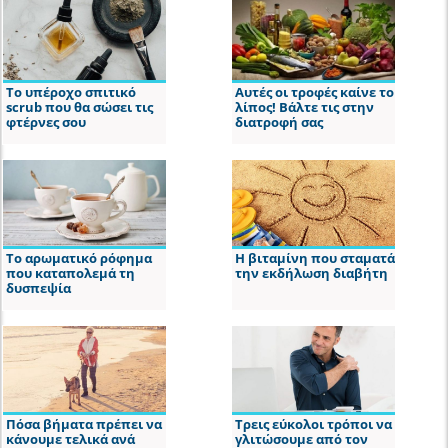
Το υπέροχο σπιτικό
Αυτές οι τροφές καίνε το
scrub που θα σώσει τις
λίπος! Βάλτε τις στην
φτέρνες σου
διατροφή σας
Το αρωματικό ρόφημα
Η βιταμίνη που σταματά
που καταπολεμά τη
την εκδήλωση διαβήτη
δυσπεψία
Πόσα βήματα πρέπει να
Τρεις εύκολοι τρόποι να
κάνουμε τελικά ανά
γλιτώσουμε από τον