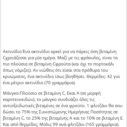
Ακτινίδιο:Ένα ακτινίδιο αρκεί για να πάρεις όση βιταμίνη
Cχρειάζεσαι για μία ημέρα. Μαζί με τις φράουλες, είναι τα
πιο πλούσια σε βιταμίνη Cφρούτα (και όχι το πορτοκάλι
όπως νόμιζες). Αν νιώθεις ότι είσαι στα πρόθυρα του
κρυώματος, ένα ακτινίδιο ίσως βοηθήσει. Θερμίδες: 42 για
ένα μέτριο ακτινίδιο (70 γραμμάρια).
Μάνγκο:Πλούσιο σε βιταμίνη C, Eκαι Α (σε μορφή
καροτενοειδών), το μάνγκο συνδυάζει όλες τις
αντιοξειδωτικές βιταμίνες σε ένα φρούτο. 1 φλιτζάνι θα σου
δώσει το 75% της Συνιστώμενης Ημερήσιας Ποσότητας σε
βιταμίνη C, το 25% της βιταμίνης Α και το 10% σε βιταμίνη Ε.
Και από θερμίδες; Μόλις 99 ανά φλιτζάνι (165 γραμμάρια).