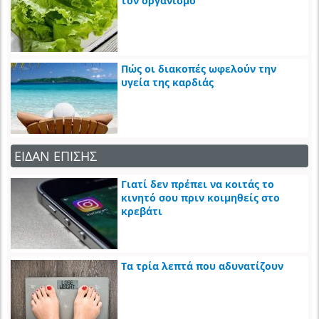
τον οργανισμό
Πώς οι διακοπές ωφελούν την
υγεία της καρδιάς
ΕΙΔΑΝ ΕΠΙΣΗΣ
Γιατί δεν πρέπει να κοιτάς το
κινητό σου πριν κοιμηθείς στο
κρεβάτι
Τα τρία λεπτά που αδυνατίζουν