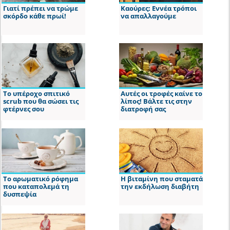
Γιατί πρέπει να τρώμε
Καούρες: Εννέα τρόποι
σκόρδο κάθε πρωί!
να απαλλαγούμε
Το υπέροχο σπιτικό
Αυτές οι τροφές καίνε το
scrub που θα σώσει τις
λίπος! Βάλτε τις στην
φτέρνες σου
διατροφή σας
Το αρωματικό ρόφημα
Η βιταμίνη που σταματά
που καταπολεμά τη
την εκδήλωση διαβήτη
δυσπεψία