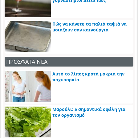
γυμναστήριο! Δείτε πως
Πώς να κάνετε τα παλιά ταψιά να
μοιάζουν σαν καινούργια
ΠΡΟΣΦΑΤΑ ΝΕΑ
Αυτό το λίπος κρατά μακριά την
παχυσαρκία
Μαρούλι: 5 σημαντικά οφέλη για
τον οργανισμό