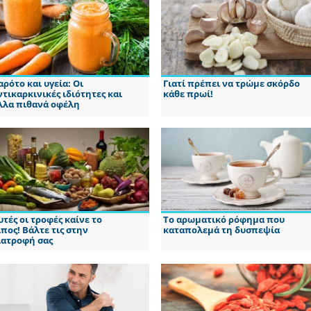
αρότο και υγεία: Οι
Γιατί πρέπει να τρώμε σκόρδο
ντικαρκινικές ιδιότητες και
κάθε πρωί!
λλα πιθανά οφέλη
υτές οι τροφές καίνε το
Το αρωματικό ρόφημα που
ίπος! Βάλτε τις στην
καταπολεμά τη δυσπεψία
ιατροφή σας