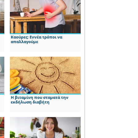
Καούρες: Εννέα τρόποι να
απαλλαγούμε
Η βιταμίνη που σταματά την
εκδήλωση διαβήτη