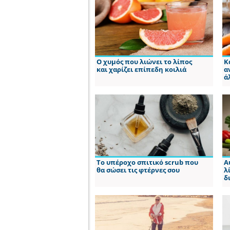
Ο χυμός που λιώνει το λίπος
Κ
και χαρίζει επίπεδη κοιλιά
α
ά
Το υπέροχο σπιτικό scrub που
Α
θα σώσει τις φτέρνες σου
λ
δ