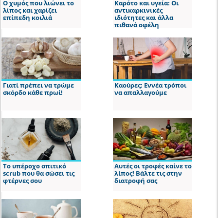
Ο χυμός που λιώνει το
Καρότο και υγεία: Οι
λίπος και χαρίζει
αντικαρκινικές
επίπεδη κοιλιά
ιδιότητες και άλλα
πιθανά οφέλη
Γιατί πρέπει να τρώμε
Καούρες: Εννέα τρόποι
σκόρδο κάθε πρωί!
να απαλλαγούμε
Το υπέροχο σπιτικό
Αυτές οι τροφές καίνε το
scrub που θα σώσει τις
λίπος! Βάλτε τις στην
φτέρνες σου
διατροφή σας