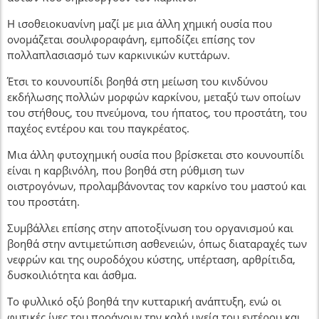
Η ισοθειοκυανίνη μαζί με μια άλλη χημική ουσία που
ονομάζεται σουλφοραφάνη, εμποδίζει επίσης τον
πολλαπλασιασμό των καρκινικών κυττάρων.
Έτσι το κουνουπίδι βοηθά στη μείωση του κινδύνου
εκδήλωσης πολλών μορφών καρκίνου, μεταξύ των οποίων
του στήθους, του πνεύμονα, του ήπατος, του προστάτη, του
παχέος εντέρου και του παγκρέατος.
Μια άλλη φυτοχημική ουσία που βρίσκεται στο κουνουπίδι
είναι η καρβινόλη, που βοηθά στη ρύθμιση των
οιστρογόνων, προλαμβάνοντας τον καρκίνο του μαστού και
του προστάτη.
Συμβάλλει επίσης στην αποτοξίνωση του οργανισμού και
βοηθά στην αντιμετώπιση ασθενειών, όπως διαταραχές των
νεφρών και της ουροδόχου κύστης, υπέρταση, αρθρίτιδα,
δυσκοιλιότητα και άσθμα.
Το φυλλικό οξύ βοηθά την κυτταρική ανάπτυξη, ενώ οι
φυτικές ίνες του προάγουν την καλή υγεία του εντέρου και