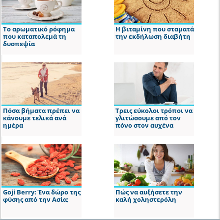
Το αρωματικό ρόφημα
Η βιταμίνη που σταματά
που καταπολεμά τη
την εκδήλωση διαβήτη
δυσπεψία
Πόσα βήματα πρέπει να
Τρεις εύκολοι τρόποι να
κάνουμε τελικά ανά
γλιτώσουμε από τον
ημέρα
πόνο στον αυχένα
Goji Berry: Ένα δώρο της
Πώς να αυξήσετε την
φύσης από την Ασία;
καλή χοληστερόλη