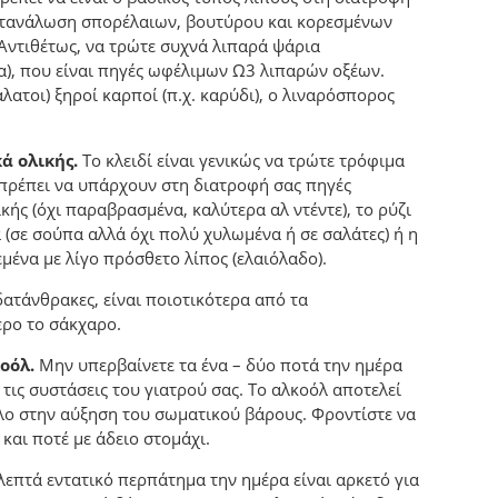
κατανάλωση σπορέλαιων, βουτύρου και κορεσμένων
Αντιθέτως, να τρώτε συχνά λιπαρά ψάρια
α), που είναι πηγές ωφέλιμων Ω3 λιπαρών οξέων.
λατοι) ξηροί καρποί (π.χ. καρύδι), ο λιναρόσπορος
ά ολικής.
Το κλειδί είναι γενικώς να τρώτε τρόφιμα
 πρέπει να υπάρχουν στη διατροφή σας πηγές
ής (όχι παραβρασμένα, καλύτερα αλ ντέντε), το ρύζι
 (σε σούπα αλλά όχι πολύ χυλωμένα ή σε σαλάτες) ή η
μένα με λίγο πρόσθετο λίπος (ελαιόλαδο).
ατάνθρακες, είναι ποιοτικότερα από τα
ερο το σάκχαρο.
οόλ.
Μην υπερβαίνετε τα ένα – δύο ποτά την ημέρα
τις συστάσεις του γιατρού σας. Το αλκοόλ αποτελεί
όλο στην αύξηση του σωματικού βάρους. Φροντίστε να
και ποτέ με άδειο στομάχι.
λεπτά εντατικό περπάτημα την ημέρα είναι αρκετό για