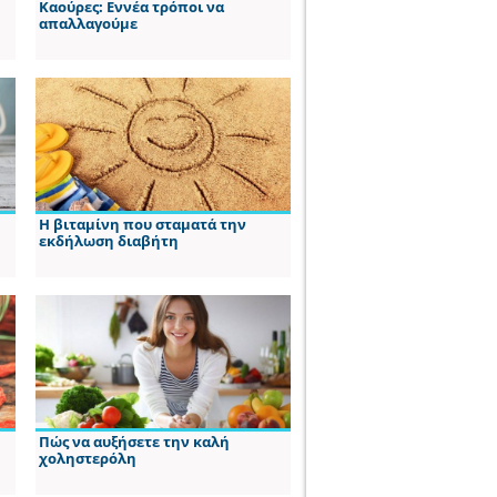
Καούρες: Εννέα τρόποι να
απαλλαγούμε
Η βιταμίνη που σταματά την
εκδήλωση διαβήτη
Πώς να αυξήσετε την καλή
χοληστερόλη