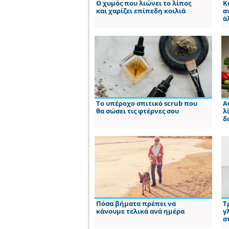
Ο χυμός που λιώνει το λίπος
Κ
και χαρίζει επίπεδη κοιλιά
α
ά
Το υπέροχο σπιτικό scrub που
Α
θα σώσει τις φτέρνες σου
λ
δ
Πόσα βήματα πρέπει να
Τ
κάνουμε τελικά ανά ημέρα
γ
σ