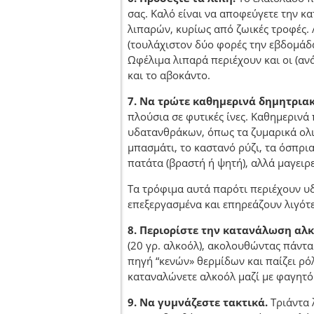
σας. Καλό είναι να αποφεύγετε την 
λιπαρών, κυρίως από ζωικές τροφές. 
(τουλάχιστον δύο φορές την εβδομάδ
Ωφέλιμα λιπαρά περιέχουν και οι (ανά
και το αβοκάντο.
7. Να τρώτε καθημερινά δημητριακ
πλούσια σε φυτικές ίνες. Καθημερινά
υδατανθράκων, όπως τα ζυμαρικά ολικ
μπασμάτι, το καστανό ρύζι, τα όσπρια
πατάτα (βραστή ή ψητή), αλλά μαγειρε
Τα τρόφιμα αυτά παρότι περιέχουν υδ
επεξεργασμένα και επηρεάζουν λιγότ
8. Περιορίστε την κατανάλωση αλκ
(20 γρ. αλκοόλ), ακολουθώντας πάντα 
πηγή “κενών» θερμίδων και παίζει ρ
καταναλώνετε αλκοόλ μαζί με φαγητό 
9. Να γυμνάζεστε τακτικά.
Τριάντα 