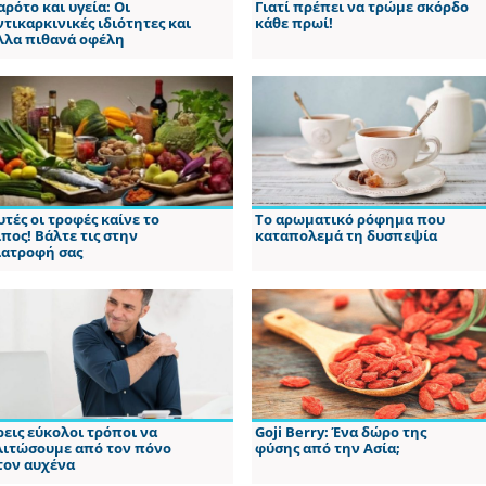
αρότο και υγεία: Οι
Γιατί πρέπει να τρώμε σκόρδο
ντικαρκινικές ιδιότητες και
κάθε πρωί!
λλα πιθανά οφέλη
υτές οι τροφές καίνε το
Το αρωματικό ρόφημα που
ίπος! Βάλτε τις στην
καταπολεμά τη δυσπεψία
ιατροφή σας
ρεις εύκολοι τρόποι να
Goji Berry: Ένα δώρο της
λιτώσουμε από τον πόνο
φύσης από την Ασία;
τον αυχένα