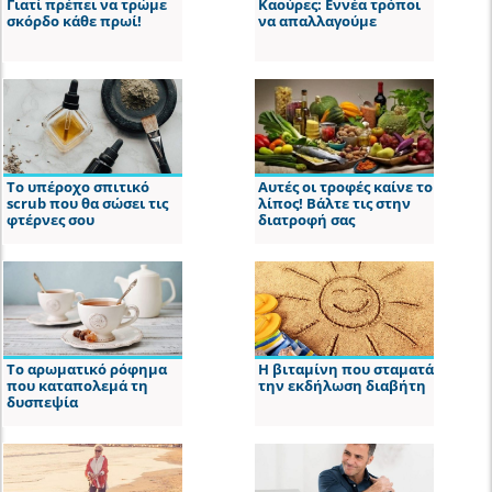
Γιατί πρέπει να τρώμε
Καούρες: Εννέα τρόποι
σκόρδο κάθε πρωί!
να απαλλαγούμε
Το υπέροχο σπιτικό
Αυτές οι τροφές καίνε το
scrub που θα σώσει τις
λίπος! Βάλτε τις στην
φτέρνες σου
διατροφή σας
Το αρωματικό ρόφημα
Η βιταμίνη που σταματά
που καταπολεμά τη
την εκδήλωση διαβήτη
δυσπεψία