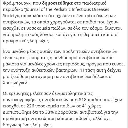
Φράιμπουργκ, που
δημοσιεύθηκε
στο παιδιατρικό
περιοδικό “Journal of the Pediatric Infectious Diseases
Society», αποκαλύπτει ότι σχεδόν το ένα τρίτο όλων των
αντιβιοτικών, τα οποία χορηγούνται σε παιδιά που έχουν
εισαχθεί σε νοσοκομεία παίδων σε όλο τον κόσμο, δίνονται
για προληπτικούς λόγους και όχι για τη θεραπεία κάποια
πραγματικής λοίμωξης.
Ένα μεγάλο μέρος αυτών των προληπτικών αντιβιοτικών
είναι ευρέος φάσματος ή συνδυασμοί αντιβιοτικών και
μάλιστα για μεγάλες χρονικές περιόδους, πράγμα που ευνοεί
την ανάπτυξη ανθεκτικών βακτηρίων. “Η τάση αυτή δείχνει
μια ξεκάθαρη κατάχρηση των αντιβιοτικών» δήλωσε ο
Χουφνάγκελ.
Οι ερευνητές μελέτησαν δειγματοληπτικά τις
συνταγογραφήσεις αντιβιοτικών σε 6.818 παιδιά που είχαν
εισαχθεί σε 226 νοσοκομεία παίδων σε 41 χώρες.
Διαπιστώθηκε ότι το 33% αφορούσαν αντιβιοτικά για την
προληπτική αντιμετώπιση κάποιας πιθανής, αλλά όχι
διαγνωσμένης λοίμωξης.