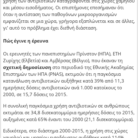
χρήση των αντιβιοτικών καταγράφονται στις χώρες χαμηλού
και μέσου εισοδήματος. Οι επιστήμονες επεσήμαναν ότι
όταν η αντίσταση των παθογόνων μικροοργανισμών
εμφανίζεται σε μια χώρα, γρήγορα εξαπλώνεται και σε άλλες,
γι’ αυτό το πρόβλημα έχει διεθνή διάσταση.
Πώς έγινε η έρευνα
Οι ερευνητές των πανεπιστημίων Πρίνστον (ΗΠΑ), ΕΤΗ
Ζυρίχης (Ελβετία) και Αμβέρσας (Βέλγιο), που έκαναν τη
σχετική δημοσίευση
στο περιοδικό της Εθνικής Ακαδημίας
Επιστημών των ΗΠΑ (PNAS), εκτιμούν ότι η παγκόσμια
κατανάλωση αντιβιοτικών αυξήθηκε κατά 39% από 11,3
ημερήσιες δόσεις αντιβιοτικών ανά 1.000 κατοίκους το
2000, σε 15,7 δόσεις το 2015.
Η συνολική παγκόσμια χρήση αντιβιοτικών σε ανθρώπους
εκτιμάται σε 34,8 δισεκατομμύρια ημερήσιες δόσεις το 2015,
αυξημένες κατά 65% έναντι του 2000 (21,1 δισεκατομμύρια).
Ειδικότερα, στο διάστημα 2000-2015, η χρήση στις χώρες
χαμηλού και μεσαίου εισοδήματος αυξήθηκε κατά 114%