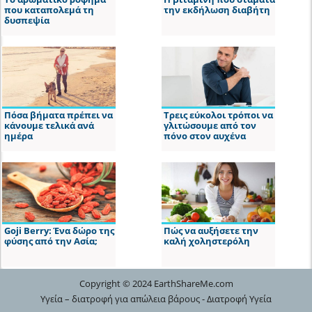
που καταπολεμά τη
την εκδήλωση διαβήτη
δυσπεψία
Πόσα βήματα πρέπει να
Τρεις εύκολοι τρόποι να
κάνουμε τελικά ανά
γλιτώσουμε από τον
ημέρα
πόνο στον αυχένα
Goji Berry: Ένα δώρο της
Πώς να αυξήσετε την
φύσης από την Ασία;
καλή χοληστερόλη
Copyright © 2024 EarthShareMe.com
Υγεία – διατροφή για απώλεια βάρους - Διατροφή Υγεία