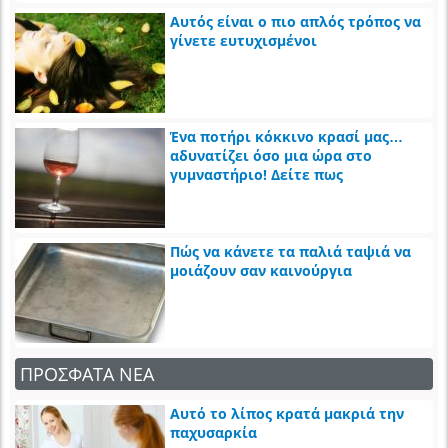
Αυτός είναι ο πιο απλός τρόπος να
γίνετε ευτυχισμένοι
Ένα ποτήρι κόκκινο κρασί μας…
αδυνατίζει όσο μια ώρα στο
γυμναστήριο! Δείτε πως
Πώς να κάνετε τα παλιά ταψιά να
μοιάζουν σαν καινούργια
ΠΡΟΣΦΑΤΑ ΝΕΑ
Αυτό το λίπος κρατά μακριά την
παχυσαρκία