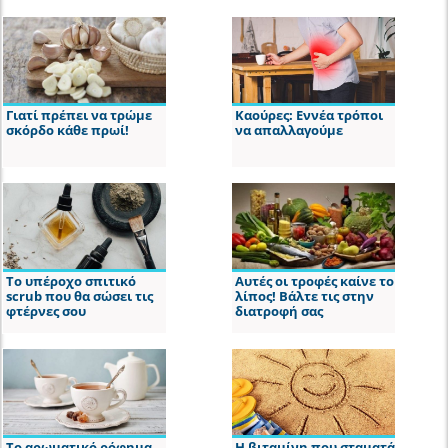
Γιατί πρέπει να τρώμε
Καούρες: Εννέα τρόποι
σκόρδο κάθε πρωί!
να απαλλαγούμε
Το υπέροχο σπιτικό
Αυτές οι τροφές καίνε το
scrub που θα σώσει τις
λίπος! Βάλτε τις στην
φτέρνες σου
διατροφή σας
Το αρωματικό ρόφημα
Η βιταμίνη που σταματά