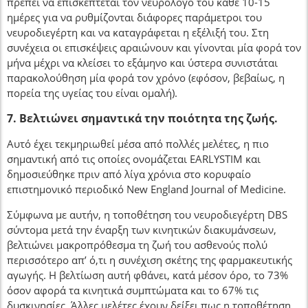
πρέπει να επισκέπτεται τον νευρολόγο του κάθε 10-15
ημέρες για να ρυθμίζονται διάφορες παράμετροι του
νευροδιεγέρτη και να καταγράφεται η εξέλιξή του. Στη
συνέχεια οι επισκέψεις αραιώνουν και γίνονται μία φορά τον
μήνα μέχρι να κλείσει το εξάμηνο και ύστερα συνιστάται
παρακολούθηση μία φορά τον χρόνο (εφόσον, βεβαίως, η
πορεία της υγείας του είναι ομαλή).
7. Βελτιώνει σημαντικά την ποιότητα της ζωής.
Αυτό έχει τεκμηριωθεί μέσα από πολλές μελέτες, η πιο
σημαντική από τις οποίες ονομάζεται EARLYSTIM και
δημοσιεύθηκε πριν από λίγα χρόνια στο κορυφαίο
επιστημονικό περιοδικό New England Journal of Medicine.
Σύμφωνα με αυτήν, η τοποθέτηση του νευροδιεγέρτη DBS
σύντομα μετά την έναρξη των κινητικών διακυμάνσεων,
βελτιώνει μακροπρόθεσμα τη ζωή του ασθενούς πολύ
περισσότερο απ’ ό,τι η συνέχιση σκέτης της φαρμακευτικής
αγωγής. Η βελτίωση αυτή φθάνει, κατά μέσον όρο, το 73%
όσον αφορά τα κινητικά συμπτώματα και το 67% τις
δυσκινησίες. Άλλες μελέτες έχουν δείξει πως η τοποθέτηση