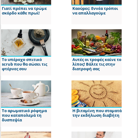
Γιατί πρέπει να τρώμε
Καούρες: Εννέα τρόποι
σκόρδο κάθε πρωί!
να απαλλαγούμε
Το υπέροχο σπιτικό
Αυτές οι τροφές καίνε το
scrub που θα σώσει τις
λίπος! Βάλτε τις στην
φτέρνες σου
διατροφή σας
Το αρωματικό ρόφημα
Η βιταμίνη που σταματά
που καταπολεμά τη
την εκδήλωση διαβήτη
δυσπεψία