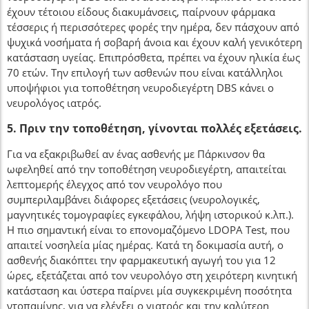
έχουν τέτοιου είδους διακυμάνσεις, παίρνουν φάρμακα
τέσσερις ή περισσότερες φορές την ημέρα, δεν πάσχουν από
ψυχικά νοσήματα ή σοβαρή άνοια και έχουν καλή γενικότερη
κατάσταση υγείας. Επιπρόσθετα, πρέπει να έχουν ηλικία έως
70 ετών. Την επιλογή των ασθενών που είναι κατάλληλοι
υποψήφιοι για τοποθέτηση νευροδιεγέρτη DBS κάνει ο
νευρολόγος ιατρός.
5. Πριν την τοποθέτηση, γίνονται πολλές εξετάσεις.
Για να εξακριβωθεί αν ένας ασθενής με Πάρκινσον θα
ωφεληθεί από την τοποθέτηση νευροδιεγέρτη, απαιτείται
λεπτομερής έλεγχος από τον νευρολόγο που
συμπεριλαμβάνει διάφορες εξετάσεις (νευρολογικές,
μαγνητικές τομογραφίες εγκεφάλου, λήψη ιστορικού κ.λπ.).
Η πιο σημαντική είναι το επονομαζόμενο LDOPA Test, που
απαιτεί νοσηλεία μίας ημέρας. Κατά τη δοκιμασία αυτή, ο
ασθενής διακόπτει την φαρμακευτική αγωγή του για 12
ώρες, εξετάζεται από τον νευρολόγο στη χειρότερη κινητική
κατάσταση και ύστερα παίρνει μία συγκεκριμένη ποσότητα
ντοπαμίνης, για να ελέγξει ο γιατρός και την καλύτερη