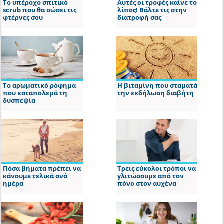
Το υπέροχο σπιτικό
Αυτές οι τροφές καίνε το
scrub που θα σώσει τις
λίπος! Βάλτε τις στην
φτέρνες σου
διατροφή σας
Το αρωματικό ρόφημα
Η βιταμίνη που σταματά
που καταπολεμά τη
την εκδήλωση διαβήτη
δυσπεψία
Πόσα βήματα πρέπει να
Τρεις εύκολοι τρόποι να
κάνουμε τελικά ανά
γλιτώσουμε από τον
ημέρα
πόνο στον αυχένα