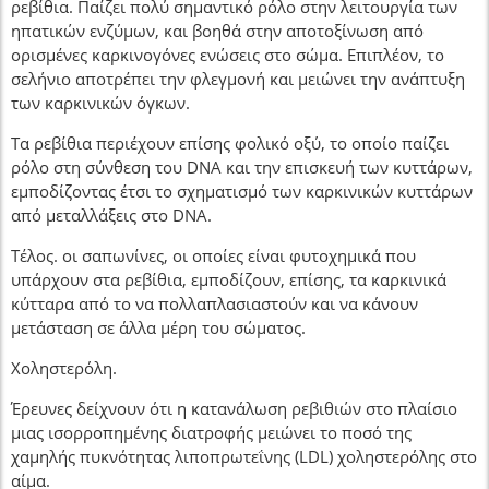
ρεβίθια. Παίζει πολύ σημαντικό ρόλο στην λειτουργία των
ηπατικών ενζύμων, και βοηθά στην αποτοξίνωση από
ορισμένες καρκινογόνες ενώσεις στο σώμα. Επιπλέον, το
σελήνιο αποτρέπει την φλεγμονή και μειώνει την ανάπτυξη
των καρκινικών όγκων.
Τα ρεβίθια περιέχουν επίσης φολικό οξύ, το οποίο παίζει
ρόλο στη σύνθεση του DNA και την επισκευή των κυττάρων,
εμποδίζοντας έτσι το σχηματισμό των καρκινικών κυττάρων
από μεταλλάξεις στο DNA.
Τέλος. οι σαπωνίνες, οι οποίες είναι φυτοχημικά που
υπάρχουν στα ρεβίθια, εμποδίζουν, επίσης, τα καρκινικά
κύτταρα από το να πολλαπλασιαστούν και να κάνουν
μετάσταση σε άλλα μέρη του σώματος.
Χοληστερόλη.
Έρευνες δείχνουν ότι η κατανάλωση ρεβιθιών στο πλαίσιο
μιας ισορροπημένης διατροφής μειώνει το ποσό της
χαμηλής πυκνότητας λιποπρωτεΐνης (LDL) χοληστερόλης στο
αίμα.