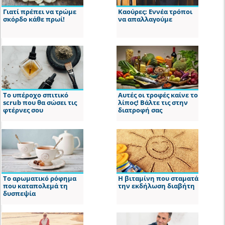
Γιατί πρέπει να τρώμε
Καούρες: Εννέα τρόποι
σκόρδο κάθε πρωί!
να απαλλαγούμε
Το υπέροχο σπιτικό
Αυτές οι τροφές καίνε το
scrub που θα σώσει τις
λίπος! Βάλτε τις στην
φτέρνες σου
διατροφή σας
Το αρωματικό ρόφημα
Η βιταμίνη που σταματά
που καταπολεμά τη
την εκδήλωση διαβήτη
δυσπεψία