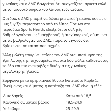
γυναίκες και ο ΔΜΣ θεωρείται ότι συσχετίζεται αρκετά καλά
με το ποσοστό σωματικού λίπους ενός ατόμου.
Ωστόσο, ο ΔΜΣ μπορεί να δώσει μια ψευδή εικόνα, καθώς ο
μυς ζυγίζει περισσότερο από το λίπος. Έρευνα στο
περιοδικό Sports Health, έδειξε ότι οι αθλητές
βαθμολογούνται ως “υπέρβαροι”, ή “παχύσαρκοι”, σύμφωνα
με τις βαθμολογίες του ΔΜΣ, παρά το γεγονός ότι
βρίσκονται σε κατάσταση αιχμής.
Άλλη μελέτη επικρίνει επίσης τον ΔΜΣ για υποτίμηση της
εξάπλωσης της παχυσαρκίας και στα δύο φύλα, καθιστώντας
το όλο και πιο ανακριβές ειδικά για τις γυναίκες
μεγαλύτερης ηλικίας.
Σύμφωνα με το αμερικανικό Εθνικό Ινστιτούτο Καρδιάς,
Πνεύμονος και Αίματος, η κατάταξη του ΔΜΣ είναι η εξής:
Λιποβαρείς
Κάτω από 18,5
Κανονικό σωματικό βάρος
18,5-24,9
Υπέρβαροι
25-29,9