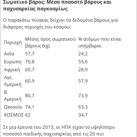
Σωματικό βάρος: Μέσο ποσοστό βάρους και
παχυσαρκίας παγκοσμίως
Ο παρακάτω πίνακας δείχνει τα δεδομένα βάρους για
διάφορες περιοχές του κόσμου:
Μέσος όρος σωματικού
% ατόμων που είναι
Περιοχή
βάρους (kg)
υπέρβαροι
Ασία
57,7
24,2
Ευρώπη
70,8
55,6
Αφρική
60,7
28,9
Λατ.
60,9
57,9
Αμερική
Β.
80,7
73,9
Αμερική
Ωκεανία
74,1
63,3
ΚΟΣΜΟΣ
62
34,7
Σε μια έρευνα του 2015, οι ΗΠΑ είχαν το υψηλότερο
ποσοστό παιδικής παχυσαρκίας από τις 20 πιο