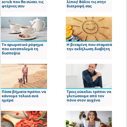
scrub που θα σώσει τις
λίπος! Βάλτε τις στην
φτέρνες σου
διατροφή σας
Το αρωματικό ρόφημα
Η βιταμίνη που σταματά
που καταπολεμά τη
την εκδήλωση διαβήτη
δυσπεψία
Πόσα βήματα πρέπει να
Τρεις εύκολοι τρόποι να
κάνουμε τελικά ανά
γλιτώσουμε από τον
ημέρα
πόνο στον αυχένα