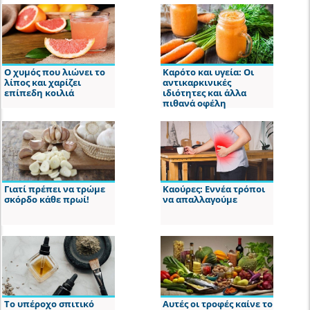
Ο χυμός που λιώνει το
Καρότο και υγεία: Οι
λίπος και χαρίζει
αντικαρκινικές
επίπεδη κοιλιά
ιδιότητες και άλλα
πιθανά οφέλη
Γιατί πρέπει να τρώμε
Καούρες: Εννέα τρόποι
σκόρδο κάθε πρωί!
να απαλλαγούμε
Το υπέροχο σπιτικό
Αυτές οι τροφές καίνε το