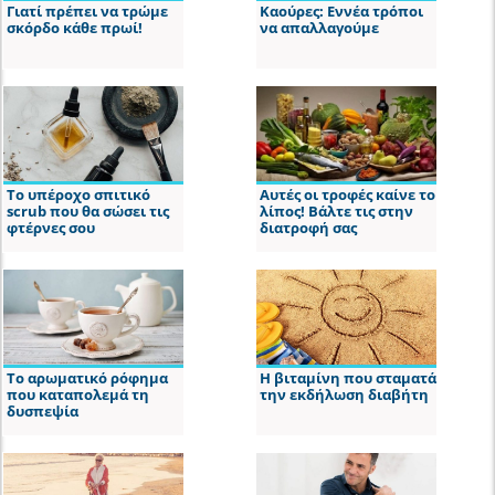
Γιατί πρέπει να τρώμε
Καούρες: Εννέα τρόποι
σκόρδο κάθε πρωί!
να απαλλαγούμε
Το υπέροχο σπιτικό
Αυτές οι τροφές καίνε το
scrub που θα σώσει τις
λίπος! Βάλτε τις στην
φτέρνες σου
διατροφή σας
Το αρωματικό ρόφημα
Η βιταμίνη που σταματά
που καταπολεμά τη
την εκδήλωση διαβήτη
δυσπεψία