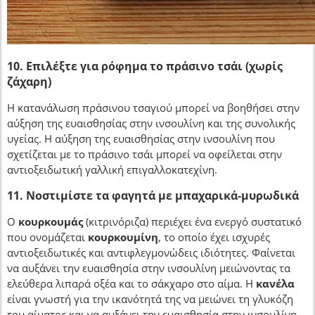
10. Επιλέξτε για ρόφημα το πράσινο τσάι (χωρίς
ζάχαρη)
Η κατανάλωση πράσινου τσαγιού μπορεί να βοηθήσει στην
αύξηση της ευαισθησίας στην ινσουλίνη και της συνολικής
υγείας. Η αύξηση της ευαισθησίας στην ινσουλίνη που
σχετίζεται με το πράσινο τσάι μπορεί να οφείλεται στην
αντιοξειδωτική γαλλική επιγαλλοκατεχίνη.
11. Νοστιμίστε τα φαγητά με μπαχαρικά-μυρωδικά
Ο
κουρκουμάς
(κιτρινόριζα) περιέχει ένα ενεργό συστατικό
που ονομάζεται
κουρκουμίνη
, το οποίο έχει ισχυρές
αντιοξειδωτικές και αντιφλεγμονώδεις ιδιότητες. Φαίνεται
να αυξάνει την ευαισθησία στην ινσουλίνη μειώνοντας τα
ελεύθερα λιπαρά οξέα και το σάκχαρο στο αίμα. Η
κανέλα
είναι γνωστή για την ικανότητά της να μειώνει τη γλυκόζη
του αίματος και να αυξάνει την ευαισθησία στην ινσουλίνη.