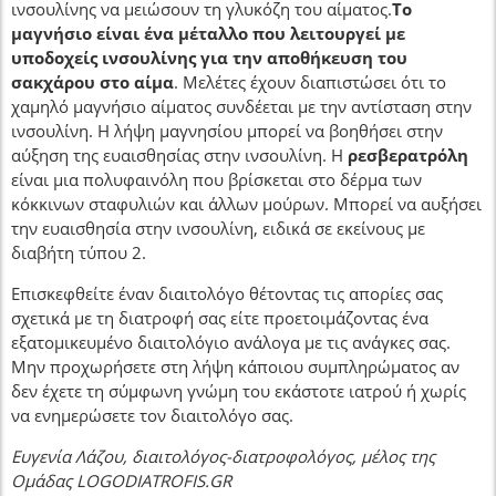
ινσουλίνης να μειώσουν τη γλυκόζη του αίματος.
Το
μαγνήσιο είναι ένα μέταλλο που λειτουργεί με
υποδοχείς ινσουλίνης για την αποθήκευση του
σακχάρου στο αίμα
. Μελέτες έχουν διαπιστώσει ότι το
χαμηλό μαγνήσιο αίματος συνδέεται με την αντίσταση στην
ινσουλίνη. Η λήψη μαγνησίου μπορεί να βοηθήσει στην
αύξηση της ευαισθησίας στην ινσουλίνη. Η
ρεσβερατρόλη
είναι μια πολυφαινόλη που βρίσκεται στο δέρμα των
κόκκινων σταφυλιών και άλλων μούρων. Μπορεί να αυξήσει
την ευαισθησία στην ινσουλίνη, ειδικά σε εκείνους με
διαβήτη τύπου 2.
Επισκεφθείτε έναν διαιτολόγο θέτοντας τις απορίες σας
σχετικά με τη διατροφή σας είτε προετοιμάζοντας ένα
εξατομικευμένο διαιτολόγιο ανάλογα με τις ανάγκες σας.
Μην προχωρήσετε στη λήψη κάποιου συμπληρώματος αν
δεν έχετε τη σύμφωνη γνώμη του εκάστοτε ιατρού ή χωρίς
να ενημερώσετε τον διαιτολόγο σας.
Ευγενία Λάζου, διαιτολόγος-διατροφολόγος, μέλος της
Ομάδας LOGODIATROFIS.GR