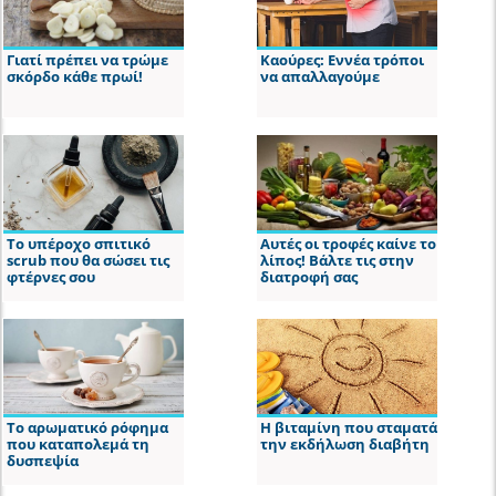
Γιατί πρέπει να τρώμε
Καούρες: Εννέα τρόποι
σκόρδο κάθε πρωί!
να απαλλαγούμε
Το υπέροχο σπιτικό
Αυτές οι τροφές καίνε το
scrub που θα σώσει τις
λίπος! Βάλτε τις στην
φτέρνες σου
διατροφή σας
Το αρωματικό ρόφημα
Η βιταμίνη που σταματά
που καταπολεμά τη
την εκδήλωση διαβήτη
δυσπεψία