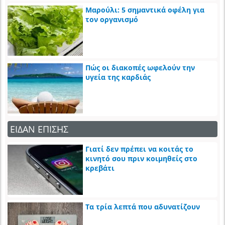
Μαρούλι: 5 σημαντικά οφέλη για
τον οργανισμό
Πώς οι διακοπές ωφελούν την
υγεία της καρδιάς
ΕΙΔΑΝ ΕΠΙΣΗΣ
Γιατί δεν πρέπει να κοιτάς το
κινητό σου πριν κοιμηθείς στο
κρεβάτι
Τα τρία λεπτά που αδυνατίζουν