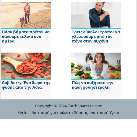
Πόσα βήματα πρέπει να
Τρεις εύκολοι τρόποι να
κάνουμε τελικά ανά
γλιτώσουμε από τον
ημέρα
πόνο στον αυχένα
Goji Berry: Ένα δώρο της
Πώς να αυξήσετε την
φύσης από την Ασία;
καλή χοληστερόλη
Copyright © 2024 EarthShareMe.com
Υγεία – διατροφή για απώλεια βάρους - Διατροφή Υγεία