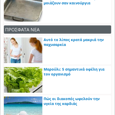
μοιάζουν σαν καινούργια
ΠΡΟΣΦΑΤΑ ΝΕΑ
Αυτό το λίπος κρατά μακριά την
παχυσαρκία
Μαρούλι: 5 σημαντικά οφέλη για
τον οργανισμό
Πώς οι διακοπές ωφελούν την
υγεία της καρδιάς