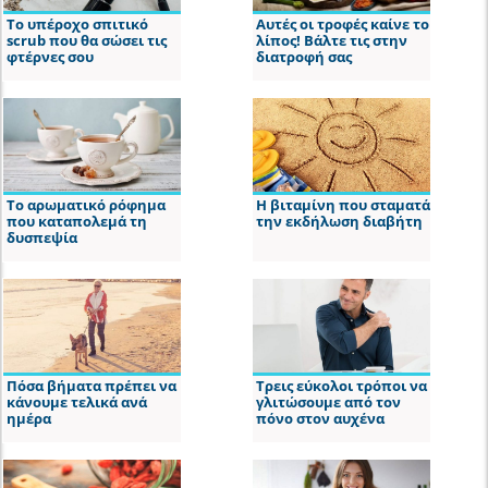
Το υπέροχο σπιτικό
Αυτές οι τροφές καίνε το
scrub που θα σώσει τις
λίπος! Βάλτε τις στην
φτέρνες σου
διατροφή σας
Το αρωματικό ρόφημα
Η βιταμίνη που σταματά
που καταπολεμά τη
την εκδήλωση διαβήτη
δυσπεψία
Πόσα βήματα πρέπει να
Τρεις εύκολοι τρόποι να
κάνουμε τελικά ανά
γλιτώσουμε από τον
ημέρα
πόνο στον αυχένα