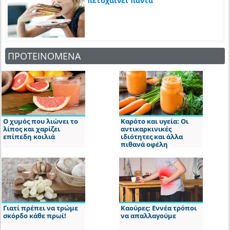
πετυχαίνει πάντα
ΠΡΟΤΕΙΝΟΜΕΝΑ
Ο χυμός που λιώνει το
Καρότο και υγεία: Οι
λίπος και χαρίζει
αντικαρκινικές
επίπεδη κοιλιά
ιδιότητες και άλλα
πιθανά οφέλη
Γιατί πρέπει να τρώμε
Καούρες: Εννέα τρόποι
σκόρδο κάθε πρωί!
να απαλλαγούμε