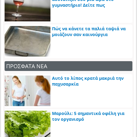
γυμναστήριο! Δείτε πως
Πώς να κάνετε τα παλιά ταψιά να
μοιάζουν σαν καινούργια
ΠΡΟΣΦΑΤΑ ΝΕΑ
Αυτό το λίπος κρατά μακριά την
παχυσαρκία
Μαρούλι: 5 σημαντικά οφέλη για
τον οργανισμό