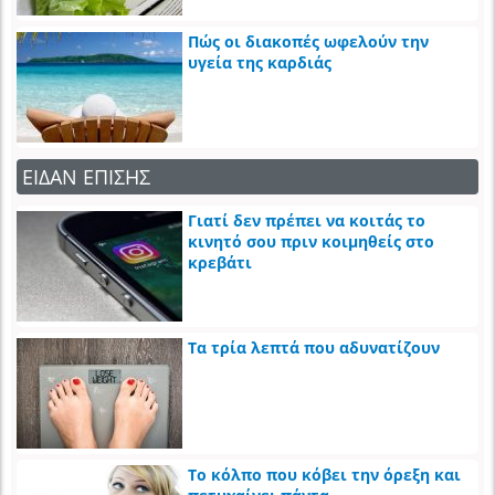
Πώς οι διακοπές ωφελούν την
υγεία της καρδιάς
ΕΙΔΑΝ ΕΠΙΣΗΣ
Γιατί δεν πρέπει να κοιτάς το
κινητό σου πριν κοιμηθείς στο
κρεβάτι
Τα τρία λεπτά που αδυνατίζουν
Το κόλπο που κόβει την όρεξη και