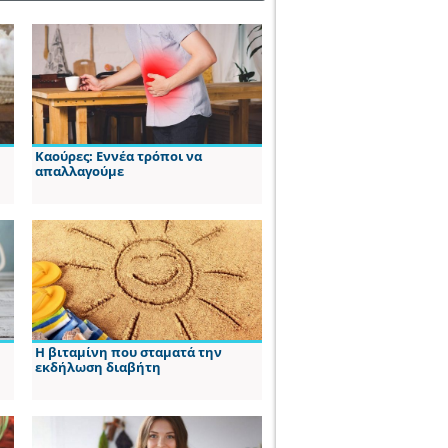
Καούρες: Εννέα τρόποι να
απαλλαγούμε
Η βιταμίνη που σταματά την
εκδήλωση διαβήτη