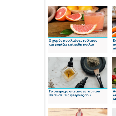
Ο χυμός που λιώνει το λίπος
Κ
και χαρίζει επίπεδη κοιλιά
α
ά
Το υπέροχο σπιτικό scrub που
Α
θα σώσει τις φτέρνες σου
λ
δ