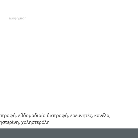
Διαφήμιση
ατροφή, εβδομαδιαία διατροφή, ερευνητές, κανέλα,
ληστερίνη, χοληστερόλη