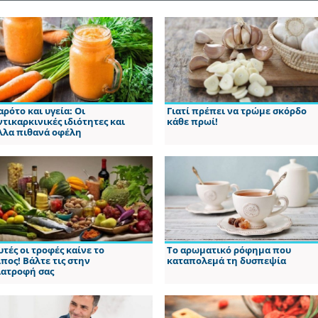
αρότο και υγεία: Οι
Γιατί πρέπει να τρώμε σκόρδο
ντικαρκινικές ιδιότητες και
κάθε πρωί!
λλα πιθανά οφέλη
υτές οι τροφές καίνε το
Το αρωματικό ρόφημα που
ίπος! Βάλτε τις στην
καταπολεμά τη δυσπεψία
ιατροφή σας