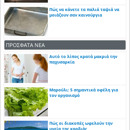
Πώς να κάνετε τα παλιά ταψιά να
μοιάζουν σαν καινούργια
ΠΡΟΣΦΑΤΑ ΝΕΑ
Αυτό το λίπος κρατά μακριά την
παχυσαρκία
Μαρούλι: 5 σημαντικά οφέλη για
τον οργανισμό
Πώς οι διακοπές ωφελούν την
υγεία της καρδιάς