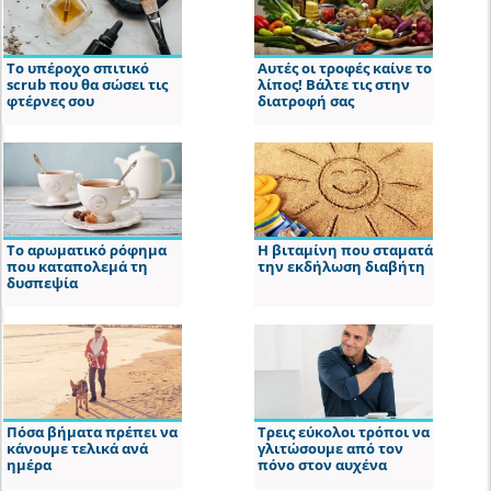
Το υπέροχο σπιτικό
Αυτές οι τροφές καίνε το
scrub που θα σώσει τις
λίπος! Βάλτε τις στην
φτέρνες σου
διατροφή σας
Το αρωματικό ρόφημα
Η βιταμίνη που σταματά
που καταπολεμά τη
την εκδήλωση διαβήτη
δυσπεψία
Πόσα βήματα πρέπει να
Τρεις εύκολοι τρόποι να
κάνουμε τελικά ανά
γλιτώσουμε από τον
ημέρα
πόνο στον αυχένα